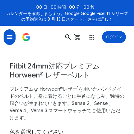
00 日
00 時間
00 分
00 秒
カレンダーを確認しましょう。Google Google Pixel 11 シリーズ
の予約購入は 8 月 13 日スタート。
さらに詳しく
ログイン
Fitbit 24mm対応プレミアム Horween® レザーベルト (Sense 2
Fitbit 24mm対応プレミアム
Horween® レザーベルト
プレミアムな Horween®レザー¹を用いたハンドメイ
ドのベルト。身に着けるごとに手首になじみ、独特の
風合いが生まれていきます。Sense 2、Sense、
Versa 4、Versa 3 スマートウォッチでご使用いただ
けます。
色を選択してください