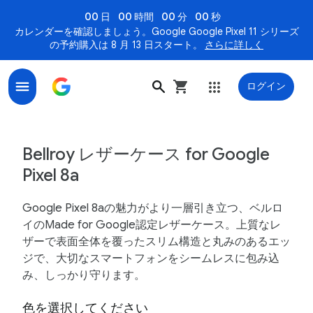
00 日
00 時間
00 分
00 秒
カレンダーを確認しましょう。Google Google Pixel 11 シリーズ
の予約購入は 8 月 13 日スタート。
さらに詳しく
ログイン
Bellroy レザーケース for Google Pixel 8a - Google スト
Bellroy レザーケース for Google
Pixel 8a
Google Pixel 8aの魅力がより一層引き立つ、ベルロ
イのMade for Google認定レザーケース。上質なレ
ザーで表面全体を覆ったスリム構造と丸みのあるエッ
ジで、大切なスマートフォンをシームレスに包み込
み、しっかり守ります。
色を選択してください