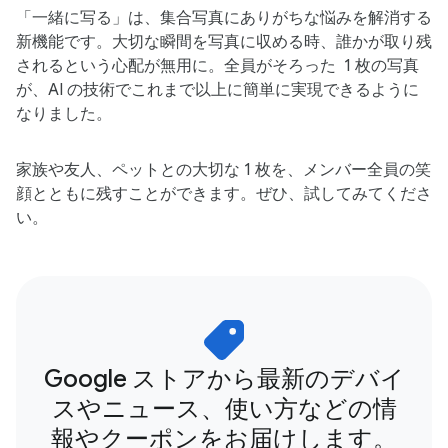
「一緒に​写る」は、​集合写真に​ありがちな​悩みを​解消する​
新機能です。​大切な​瞬間を​写真に​収める​時、​誰かが​取り残
されると​いう​心配が​無用に。​全員が​そろった​ 1 枚の​写真
が、​AI の​技術で​これまで​以上に​簡単に​実現できるように
なりました。
家族や​友人、ペットとの​大切な​ 1 枚を、​メンバー全員の笑​
顔とともに​残すことができます。​ぜひ、​試してみてくださ
い。
Google ストアから最新のデバイ
スやニュース、使い方などの情
報やクーポンをお届けします。