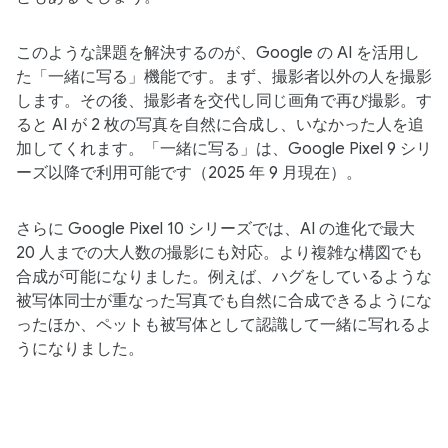
このような​課題を​解決するのが、​Google の​ AI を​活用し
た​「一緒に​写る」機能です。​まず、​撮影者以外の​人を​撮影
します。​その後、​撮影者を​交代し同じ​画角で​再び撮影。​す
ると​ AI が​ 2 枚の​写真を​自然に​合成し、​いなかった​人を​追
加してくれます。「一緒に写る」は、Google Pixel 9 シリ
ーズ以降で利用可能です（2025 年 9 月現在）。
さらに Google Pixel 10 シリーズでは、AI の進化で最大
20 人までの大人数の撮影にも対応。より複雑な構図でも
合成が可能になりました。例えば、ハグをしているような
被写体同士が重なった写真でも自然に合成できるようにな
ったほか、ペットも被写体として認識して一緒に写れるよ
うになりました。