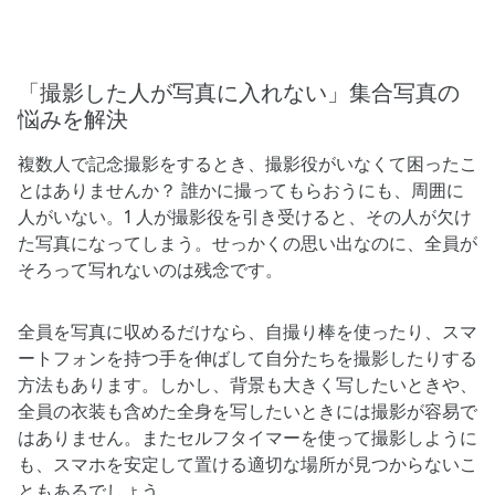
「撮影した​​人が​​写真に​​入れない」​集合写真の​​
悩みを​​解決
複数人で​記念撮影を​する​とき、​撮影役が​いなくて​困った​こ
とは​ありませんか？​ 誰かに​撮ってもら​おうにも、​周囲に​
人が​いない。​1 人が​撮影役を​引き受けると、​その​人が​欠け
た​写真に​なってしまう。​せっかくの​思い出なのに、​全員が​
そろって​写れないのは​残念です。
全員を​写真に​収めるだけなら、​自撮り棒を​使ったり、​スマ
ートフォンを​持つ手を​伸ばして​自分たちを​撮影したりする​
方法も​あります。​しかし、​背景も大きく写したいときや、
全員の衣装も含めた全身を写したいときには撮影が容易で
はありません。​また​セルフタイマーを​使って​撮影しように
も、​スマホを​安定して​置ける​適切な​場所が​見つからない​こ
ともあるでしょう。