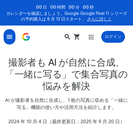
00 日
00 時間
00 分
00 秒
カレンダーを確認しましょう。Google Google Pixel 11 シリーズ
の予約購入は 8 月 13 日スタート。
さらに詳しく
ログイン
Google Pixel「一緒に写る」機能、撮影者も AI が集合写真
撮影者も​​ AI が​​自然に​​合成、​​
「一緒に​​写る」で​​集合写真の​​
悩みを​​解決
AI が撮影者を自然に合成し、1 枚の写真に収める「一緒に
写る」機能の使い方や活用方法を紹介します。
2024 年 10 月 4 日（最終更新日：2025 年 9 月 20 日）