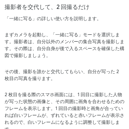
撮影者を​​交代して、​​2 回撮るだけ
「一緒に​写る」の​詳しい​使い方を​説明します。
まず​カメラを​起動し、​「一緒に​写る」モードを​選択しま
す。​撮影者は、​自分以外の​メンバーの​集合写真を​撮影しま
す。​その​際は、​自分​自身が​後で​入る​スペースを​確保した​構
図で​撮影しましょう。
その後、​撮影を​誰かと​交代してもらい、​自分が​写った​ 2
枚目の​写真を​撮ります。
2 枚目を​撮る​際の​スマホ画面には、​1 回目に​撮影した​人物
が​写った状態の​画像と、​その​周囲に​画角を​合わせる​ための​
フレームを​表示します。​1 回目の​撮影時と​画角が​合ってい
れば​白いフレームが、​ずれていると​赤いフレームが​表示さ
れるので、​白いフレームに​なるように​調整して​撮影しま