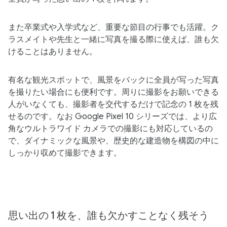
また​卒業式や​入学式など、​重要な​節目の​行事でも​活躍。​ク
ラスメイトや​先生と​一緒に​写真を​撮る​際に​使えば、​誰も​欠
ける​ことは​ありません。
有名な​観光スポットで、​風景を​バックに​全員が​写った​写真
を​撮りたい​場合にも​便利です。​周りに​撮影を​お願いできる​
人が​いなくても、​撮影者を​交代するだけで​記念の​ 1 枚を​残
せるのです。なお Google Pixel 10 シリーズでは、より広
角なウルトラワイド カメラでの撮影にも対応しているの
で、ダイナミックな風景や、歴史的な建造物を構図の中に
しっかり収めて撮影できます。
思い出の 1 枚を、誰も欠かすことなく残そう