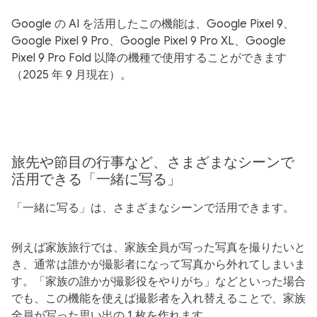
Google の​ AI を​活用した​この​機能は、​Google Pixel 9、​
Google Pixel 9 Pro、​Google Pixel 9 Pro XL、​Google
Pixel 9 Pro Fold 以降の機種で​使用する​ことができます​
（2025 年 9 月現在）。
旅先や​​節目の​​行事など、​​さまざまな​​シーンで​​​​
活用できる​​​​​​「一緒に​​写る」
「一緒に​写る」は、​さまざまな​​シーンで​​活用できます。
例えば​家族旅行では、​家族全員が​写った​写真を​撮りたい​と
き、​通常は​誰かが​撮影者に​なって​写真から​外れてしまいま
す。​「家族の​誰かが​撮影役を​やりがち」などと​いった​場合
でも、​この​機能を​使えば​撮影者を​入れ替える​ことで、​家族
全員が​写った​思い出の​ 1 枚を​作れます。