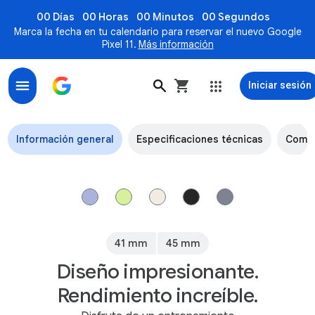
00 Días
00 Horas
00 Minutos
00 Segundos
Marca la fecha en tu calendario para reservar el nuevo Google
Pixel 11.
Más información
Iniciar sesión
Google Pixel Watch 4
Información general
Especificaciones técnicas
Comp
41 mm
45 mm
Diseño impresionante.
Rendimiento increíble.