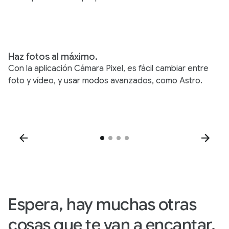
Haz fotos al máximo.
Y
p
Con la aplicación Cámara Pixel, es fácil cambiar entre
Co
foto y vídeo, y usar modos avanzados, como Astro.
pu
un
Espera, hay muchas otras
cosas que te van a encantar.