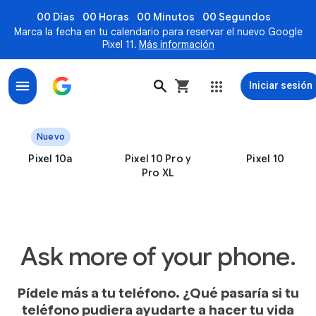
00 Días
00 Horas
00 Minutos
00 Segundos
Marca la fecha en tu calendario para reservar el nuevo Google
Pixel 11.
Más información
Iniciar sesión
Smartphones Pixel, los únicos creados por Google
Nuevo
Pixel 10a
Pixel 10 Pro y
Pixel 10
Pro XL
Ask more of your phone.
Pídele más a tu teléfono. ¿Qué pasaría si tu
teléfono pudiera ayudarte a hacer tu vida