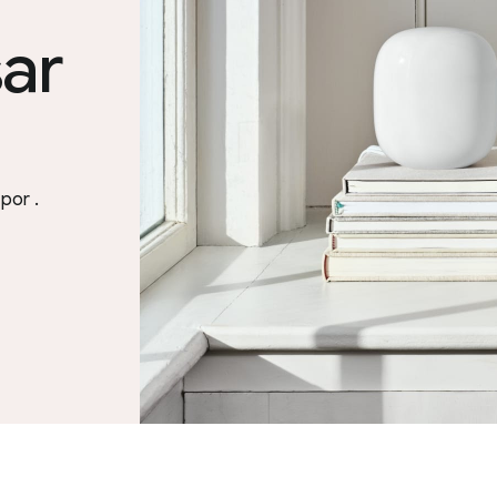
ar
 por
.