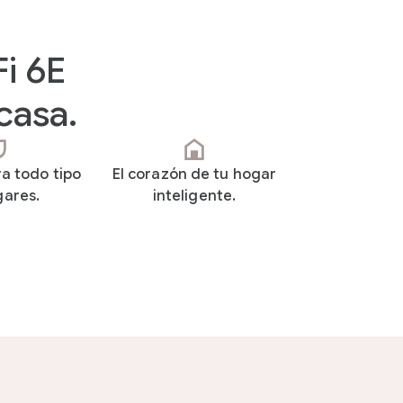
Fi 6E
 casa.
a todo tipo
El corazón de tu hogar
gares.
inteligente.