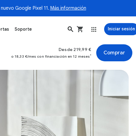
 nuevo Google Pixel 11.
Más información
rtas
Soporte
Iniciar sesión
Desde 219,99 €
Comprar
*
o 18,33 €/mes con financiación en 12 meses
s en un espacio de teletrabajo. Imagen 1 de 4.