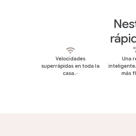
Nest
rápid
Velocidades
Una r
superrápidas en toda la
inteligente
casa.
más fl
,
,