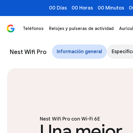
00 Días
00 Horas
00 Minutos
0
Teléfonos
Relojes y pulseras de actividad
Auricu
Nest Wifi Pro - Fast, Reliable Mesh Wi-Fi 6E Coverage
Nest Wifi Pro
Información general
Especific
Nest Wifi Pro con Wi-Fi 6E
Una mejor