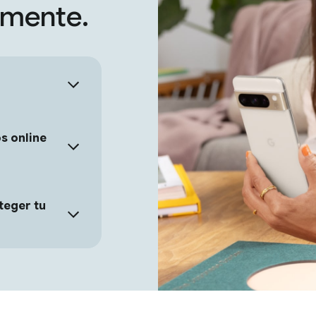
 mente.
s online
teger tu