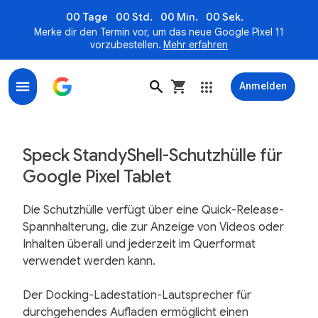
00 Tage
00 Std.
00 Min.
00 Sek.
Merke dir den Termin vor, um das neue Google Pixel 11
vorzubestellen.
Mehr erfahren
Anmelden
Speck StandyShell for Google Pixel Tablet - Google St
Speck StandyShell-Schutzhülle für
Google Pixel Tablet
Die Schutzhülle verfügt über eine Quick-Release-
Spannhalterung, die zur Anzeige von Videos oder
Inhalten überall und jederzeit im Querformat
verwendet werden kann.
Der Docking-Ladestation-Lautsprecher für
durchgehendes Aufladen ermöglicht einen