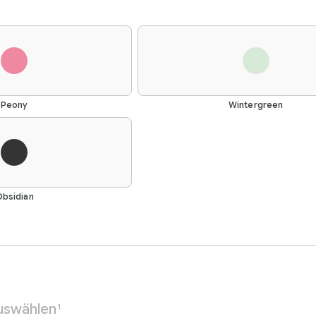
Peony
Wintergreen
bsidian
auswählen
1