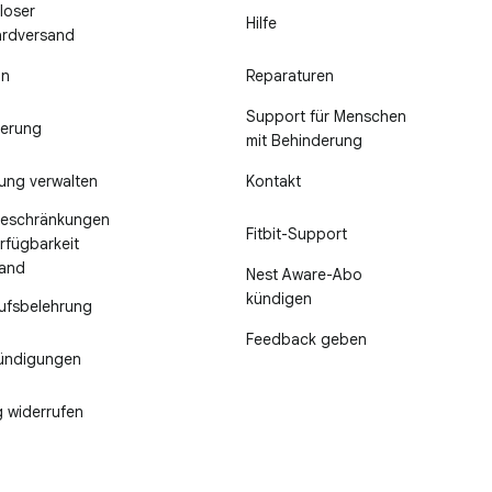
loser
Hilfe
ardversand
in
Reparaturen
Support für Menschen
ierung
mit Behinderung
lung verwalten
Kontakt
beschränkungen
Fitbit-Support
rfügbarkeit
Land
Nest Aware-Abo
kündigen
ufsbelehrung
Feedback geben
ündigungen
g widerrufen