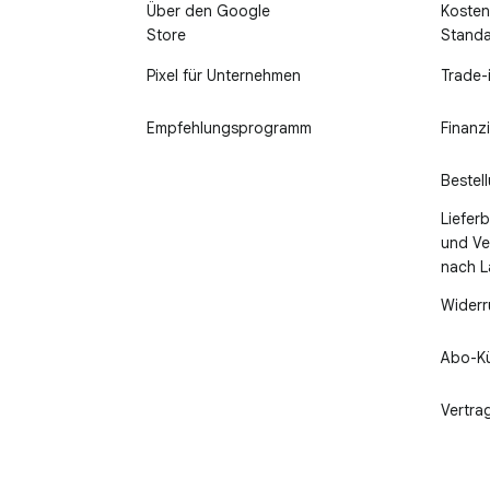
Über den Google
Kosten
Store
Stand
Pixel für Unternehmen
Trade-
Empfehlungsprogramm
Finanz
Bestel
Liefer
und Ve
nach 
Widerr
Abo-K
Vertra