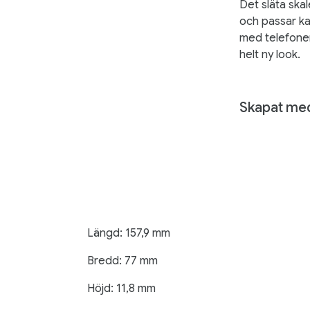
Det släta skal
och passar ka
med telefonens
helt ny look.
Skapat me
Längd: 157,9 mm
Bredd: 77 mm
Höjd: 11,8 mm