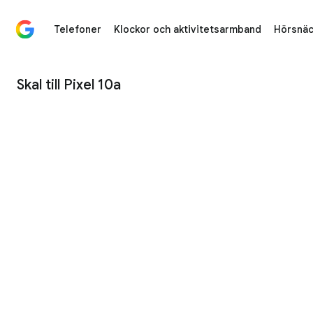
Telefoner
Klockor och aktivitetsarmband
Hörsnäc
Skal till Pixel 10a - Google Store
Skal till Pixel 10a
1
/
3