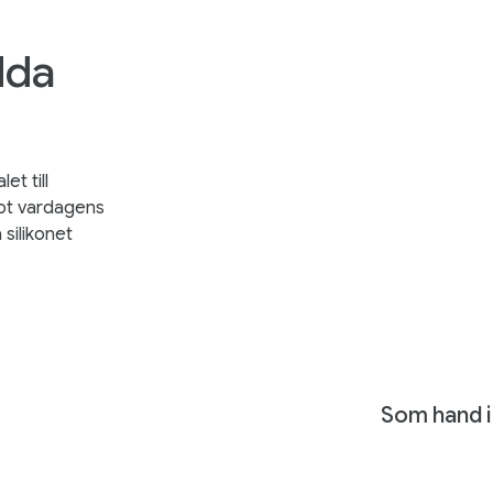
dda
et till
mot vardagens
 silikonet
Som hand i