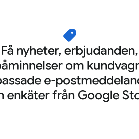
Få nyheter, erbjudanden,
påminnelser om kundvagn
passade e-postmeddelan
h enkäter från Google Sto