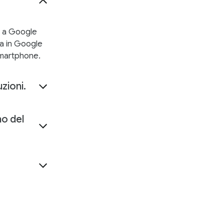
ck a Google
ra in Google
 smartphone.
zioni.
no del