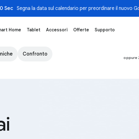
0 Sec
Segna la data sul calendario per preordinare il nuovo Go
art Home
Tablet
Accessori
Offerte
Supporto
tore
cniche
Confronto
oppure 2
Vista dall&#39;alto di un paio di Pixel Buds Pro
ai