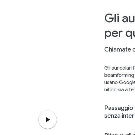
Gli au
per qu
Chiamate cr
Gli auricolari
beamforming e
usano Google
nitido sia a t
Passaggio 
senza inter