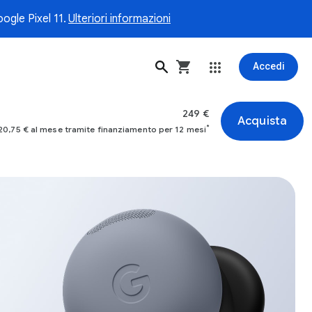
ogle Pixel 11.
Ulteriori informazioni
Accedi
249 €
Acquista
*
0,75 € al mese tramite finanziamento per 12 mesi
 2 color grigio pietra di luna. Immagine 1 di 4.