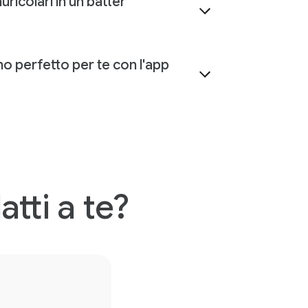
auricolari in un batter
no perfetto per te con l'app
atti a te?