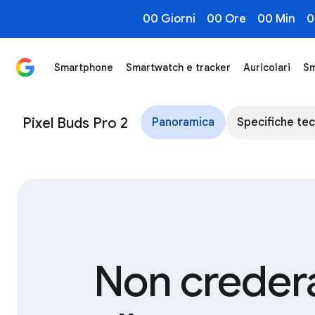
00 Giorni
00 Ore
00 Min
0
Smartphone
Smartwatch e tracker
Auricolari
Sm
Google Pixel Buds Pro 2: Prezzo e Funzioni - Google S
Pixel Buds Pro 2
Panoramica
Specifiche te
Non creder