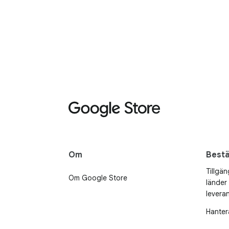
Om
Bestä
Tillgän
Om Google Store
länder
levera
Hanter