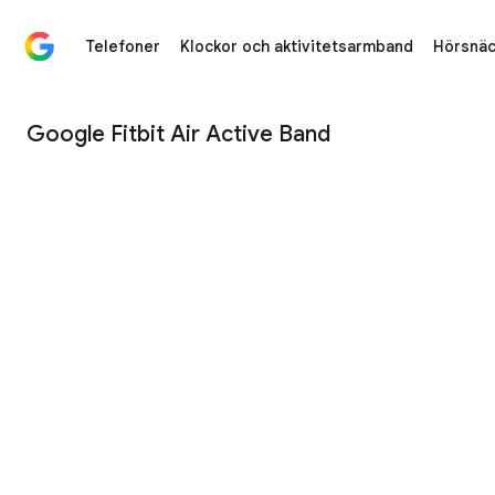
Telefoner
Klockor och aktivitetsarmband
Hörsnäc
Google Fitbit Air Active Band - Google Store
Google Fitbit Air Active Band
1
/
3