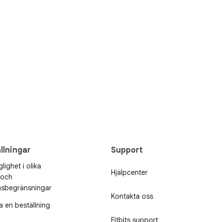
llningar
Support
glighet i olika
Hjälpcenter
 och
nsbegränsningar
Kontakta oss
a en beställning
Fitbits support