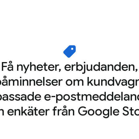
Få nyheter, erbjudanden,
påminnelser om kundvagn
passade e-postmeddelan
h enkäter från Google Sto