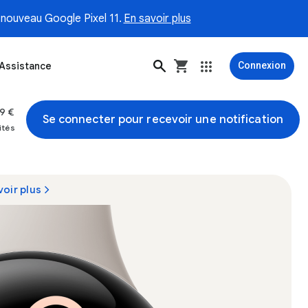
nouveau Google Pixel 11.
En savoir plus
Assistance
Connexion
79 €
Se connecter pour recevoir une notification
ités
voir plus
n boîtier en aluminium Argent Poli et un bracelet sport Porcela