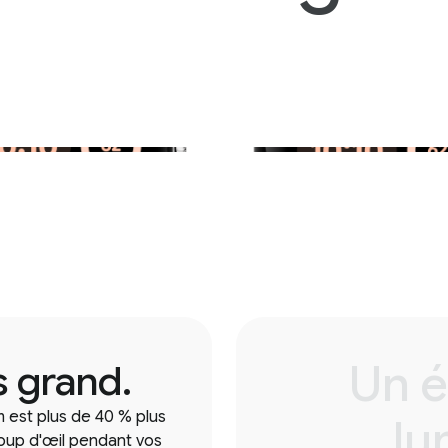
Un é
s grand.
m est plus de 40 % plus
lu
 coup d'œil pendant vos