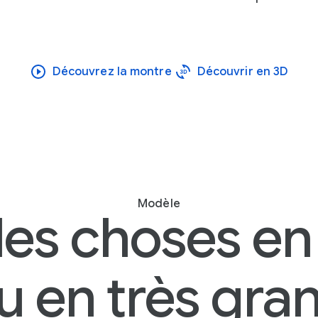
Découvrez la montre
Découvrir en 3D
Modèle
les choses en
 en très gra