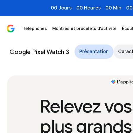
00 Jours
00 Heures
00 Min
00
Téléphones
Montres et bracelets d'activité
Écou
Ce qu'il faut savoir sur la Google Pixel Watch 3 - Goog
Google Pixel Watch 3
Présentation
Caract
L'appli
Relevez vos
plus grands