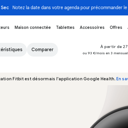
 Sec
Notez la date dans votre agenda pour précommander le 
teurs
Maison connectée
Tablettes
Accessoires
Offres
le Store
À partir de 2
éristiques
Comparer
ou 93 €/mois en 3 mensual
cation Fitbit est désormais l'application Google Health.
En sa
Vue avant d'une Pixel Watch 3 de 41 mm avec u