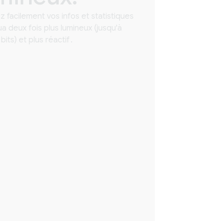
 facilement vos infos et statistiques
ua deux fois plus lumineux (jusqu'à
bits) et plus réactif
.