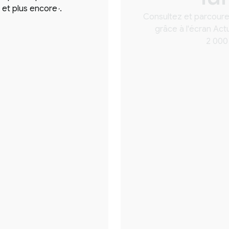
 et plus encore
.
,
Consultez et parcourez
grâce à l'écran Act
2 000 