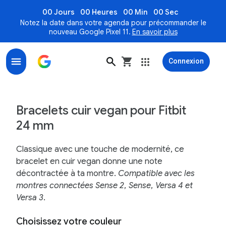
00 Jours
00 Heures
00 Min
00 Sec
Notez la date dans votre agenda pour précommander le
nouveau Google Pixel 11.
En savoir plus
Connexion
Bracelets cuir vegan pour Fitbit 24 mm (Sense 2 & Vers
Bracelets cuir vegan pour Fitbit
24 mm
Classique avec une touche de modernité, ce
bracelet en cuir vegan donne une note
décontractée à ta montre.
Compatible avec les
montres connectées Sense 2, Sense, Versa 4 et
Versa 3.
Choisissez votre couleur