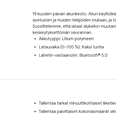
Yli kuuden päivän akunkesto. Akun käyttöikä 
asetusten ja muiden tekijöiden mukaan, ja t
Suosittelemme, että lataat älykellon muutam
keskeytyksettömän seurannan.
Akkutyyppi: Litium-polymeeri
Latausaika (0–100 %): Kaksi tuntia
Lähetin-vastaanotin: Bluetooth® 5.0
Tallentaa tarkat minuuttikohtaiset liiket
Tallentaa päivittäiset kokonaismäärät vii