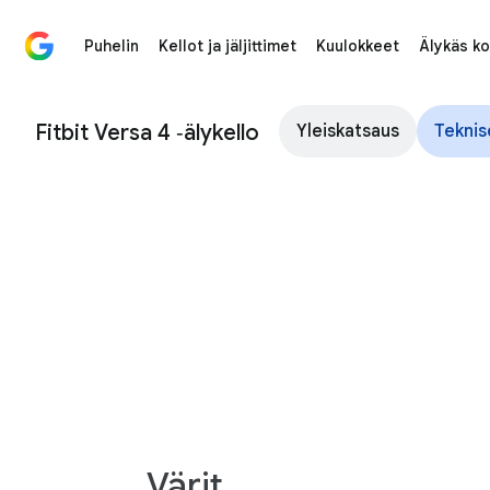
Puhelin
Kellot ja jäljittimet
Kuulokkeet
Älykäs ko
Fitbit Versa 4 ‑älykello – tekniset tiedot
Fitbit Versa 4 ‑älykello
Yleiskatsaus
Teknis
Värit