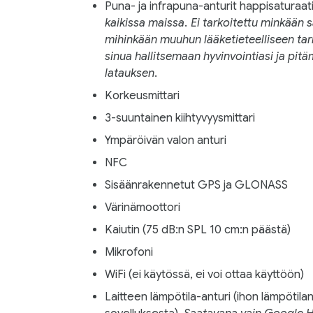
Puna- ja infrapuna-anturit happisaturaa
kaikissa maissa. Ei tarkoitettu minkään s
mihinkään muuhun lääketieteelliseen tar
sinua hallitsemaan hyvinvointiasi ja pitä
latauksen.
Korkeusmittari
3-suuntainen kiihtyvyysmittari
Ympäröivän valon anturi
NFC
Sisäänrakennetut GPS ja GLONASS
Värinämoottori
Kaiutin (75 dB:n SPL 10 cm:n päästä)
Mikrofoni
WiFi (ei käytössä, ei voi ottaa käyttöön)
Laitteen lämpötila-anturi (ihon lämpötil