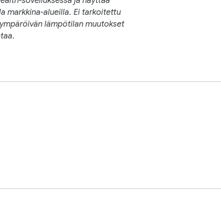
alth-sovelluksessa ja näyttää
a markkina-alueilla. Ei tarkoitettu
t ympäröivän lämpötilan muutokset
ntaa.