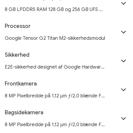
8 GB LPDDR5 RAM 128 GB og 256 GB UFS 3.1-lagerplads
Processor
Google Tensor G2 Titan M2-sikkerhedsmodul
Sikkerhed
E2E-sikkerhed designet af Google Hardwaresikkerhed i flere lag: Tensor-sikkerhedskerne, certificeret Titan M2-sikkerhedschip og Trusty (Trusted Execution Environment) Sikkerhedsopdateringer i mindst 5 år Anti-phishing- og anti-malware-beskyttelse Automatiske sikkerhedskontroller og privatlivsindstillinger med Sikkerhedscenter Kamera og mikrofon kan slås til/fra Private Compute Core Android System Intelligence Android-backupkryptering Få flere oplysninger på g.co/privacy og g.co/pixel/certifications
Frontkamera
8 MP Pixelbredde på 1,12 μm ƒ/2,0 blænde Fast fokus Synsfelt på 84° 1/4" billedsensorstørrelse
Bagsidekamera
8 MP Pixelbredde på 1,12 μm ƒ/2,0 blænde Fast fokus Synsfelt på 84° 1/4" billedsensorstørrelse