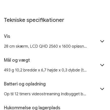
Tekniske specifikationer
Vis
28 cm skærm, LCD QHD 2560 x 1600 opløsning Pixeltæthed på 700 pixels pr. cm 16:10-format 500 nits15 lysstyrke (typisk) Overflade, der beskytter mod snavs Touchskærm Understøtter USI 2.0-styluspenne Fuld dybde på 24 bit med 16 millioner farver
Mål og vægt
493 g 10,2 bredde x 6,7 højde x 0,3 dybde (tommer) 258 bredde x 169 højde x 8,1 dybde (mm)
Batteri og opladning
Op til 12 timers videostreaming Indbygget batteri med kapacitet på 27 watt-timer Opladning via opladerstationen med højttaler (inkluderet) eller USB-C®-oplader (sælges separat)
Hukommelse og lagerplads