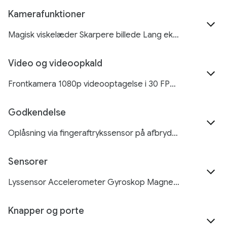
Kamerafunktioner
Magisk viskelæder Skarpere billede Lang eksponeringstid Panorama Manuel hvidbalance Låst mappe Mørkelinse Bedre billede Portrættilstand (kun frontkamera) Portrætlys Kendte ansigter Live HDR+ Trinvis billedindstilling
Video og videoopkald
Frontkamera 1080p videooptagelse i 30 FPS Bagsidekamera 1080p videooptagelse i 30 FPS Google Meet følger med Zoom, WhatsApp og andre er tilgængelige i Google Play Videostabilisering Live HDR+ Automatisk timelapse Taleforstærker Videoformater: HEVC (H.265) og AVC (H.264)
Godkendelse
Oplåsning via fingeraftrykssensor på afbryderknap Mønster, pinkode, adgangskode
Sensorer
Lyssensor Accelerometer Gyroskop Magnetometer Hall-sensor
Knapper og porte