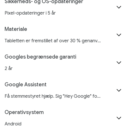
Sikkerheds- og OS-opdateringer
Pixel-opdateringer i 5 år
Materiale
Tabletten er fremstillet af over 30 % genanvendte materialer (baseret på produktets vægt), og aluminiummet i kabinettet er 100 % genanvendt. AED/nanokeramisk overflade
Googles begrænsede garanti
2 år
Google Assistent
Få stemmestyret hjælp. Sig "Hey Google" for at afspille musik og videoer, få svar, styre smartenheder i hjemmet, administrere opgaver og meget mere.
Operativsystem
Android