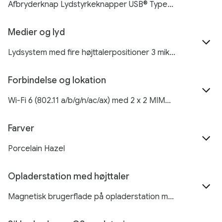
Afbryderknap Lydstyrkeknapper USB® Type-C 3.2 (1. generation) 4-pin tilbehørsstik til opladning, dataoverførsel og lydoutput
Medier og lyd
Lydsystem med fire højttalerpositioner 3 mikrofoner til opkald, optagelser og Google Assistent Støjdæmpning
Forbindelse og lokation
Wi-Fi 6 (802.11 a/b/g/n/ac/ax) med 2 x 2 MIMO, sideløbende dual-band (2,4 GHz, 5,0 GHz) Bluetooth v5.2 Ultrabredbåndschip for præcis rækkevidde Google Cast
Farver
Porcelain Hazel
Opladerstation med højttaler
Magnetisk brugerflade på opladerstation med pogo-pin-forbindelse Opladningshastighed på maks. 15 W Højttaler på 43,5 mm med fuldt frekvensområde