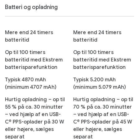
Batteri og opladning
Mere end 24 timers
Mere end 24 timers
batteritid
batteritid
Op til 100 timers
Op til 100 timers
batteritid med Ekstrem
batteritid med Ekstrem
batterisparefunktion
batterisparefunktion
Typisk 4870 mAh
Typisk 5.200 mAh
(minimum 4707 mAh)
(minimum 5.079 mAh)
Hurtig opladning – op til
Hurtig opladning – op til
55 % på ca. 30 minutter
70 % på ca. 30 minutter
– ved hjælp af en USB-
– ved hjælp af en USB-
C® PPS-oplader på 30 W
C® PPS-oplader på 45 W
eller højere, sælges
eller højere, sælges
separat
separat