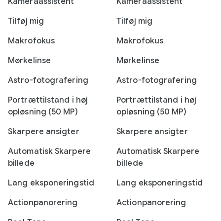
Kameraassistent
Kameraassistent
Tilføj mig
Tilføj mig
Makrofokus
Makrofokus
Mørkelinse
Mørkelinse
Astro-fotografering
Astro-fotografering
Portrættilstand i høj
Portrættilstand i høj
opløsning (50 MP)
opløsning (50 MP)
Skarpere ansigter
Skarpere ansigter
Automatisk Skarpere
Automatisk Skarpere
billede
billede
Lang eksponeringstid
Lang eksponeringstid
Actionpanorering
Actionpanorering