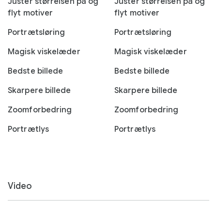
Juster størrelsen på og
Juster størrelsen på og
flyt motiver
flyt motiver
Portrætsløring
Portrætsløring
Magisk viskelæder
Magisk viskelæder
Bedste billede
Bedste billede
Skarpere billede
Skarpere billede
Zoomforbedring
Zoomforbedring
Portrætlys
Portrætlys
Video