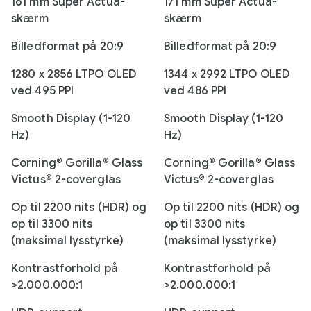
161 mm Super Actua-
171 mm Super Actua-
skærm
skærm
Billedformat på 20:9
Billedformat på 20:9
1280 x 2856 LTPO OLED
1344 x 2992 LTPO OLED
ved 495 PPI
ved 486 PPI
Smooth Display (1-120
Smooth Display (1-120
Hz)
Hz)
Corning® Gorilla® Glass
Corning® Gorilla® Glass
Victus® 2-coverglas
Victus® 2-coverglas
Op til 2200 nits (HDR) og
Op til 2200 nits (HDR) og
op til 3300 nits
op til 3300 nits
(maksimal lysstyrke)
(maksimal lysstyrke)
Kontrastforhold på
Kontrastforhold på
>2.000.000:1
>2.000.000:1