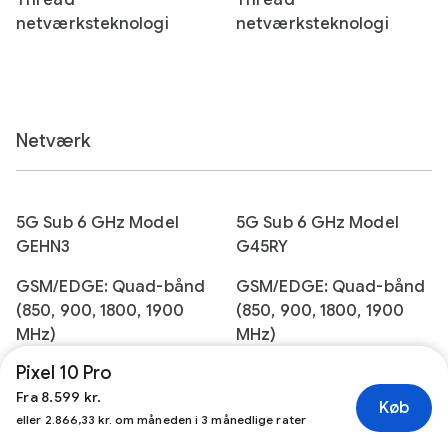
Thread-
Thread-
netværksteknologi
netværksteknologi
Netværk
5G Sub 6 GHz Model
5G Sub 6 GHz Model
GEHN3
G45RY
GSM/EDGE: Quad-bånd
GSM/EDGE: Quad-bånd
(850, 900, 1800, 1900
(850, 900, 1800, 1900
MHz)
MHz)
Pixel 10 Pro
UMTS/HSPA+/HSDPA:
UMTS/HSPA+/HSDPA:
Fra 8.599 kr.
Bånd 1,2,4,5,8
Bånd 1,2,4,5,8
Køb
eller 2.866,33 kr. om måneden i 3 månedlige rater
LTE: Bånd
LTE: Bånd