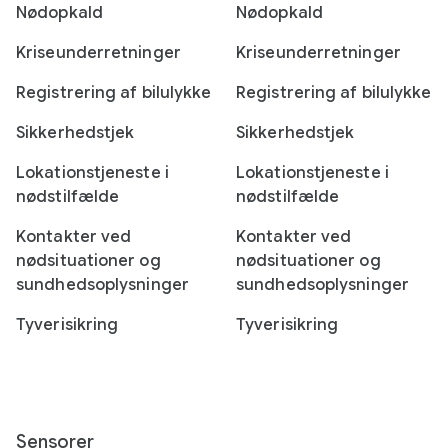
Nødopkald
Nødopkald
Kriseunderretninger
Kriseunderretninger
Registrering af bilulykke
Registrering af bilulykke
Sikkerhedstjek
Sikkerhedstjek
Lokationstjeneste i
Lokationstjeneste i
nødstilfælde
nødstilfælde
Kontakter ved
Kontakter ved
nødsituationer og
nødsituationer og
sundhedsoplysninger
sundhedsoplysninger
Tyverisikring
Tyverisikring
Sensorer