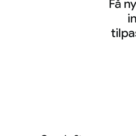
Få n
i
tilp