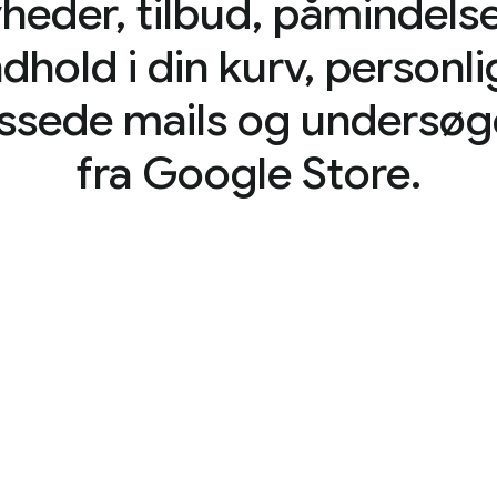
yheder, tilbud, påmindels
ndhold i din kurv, personli
assede mails og undersøg
fra Google Store.