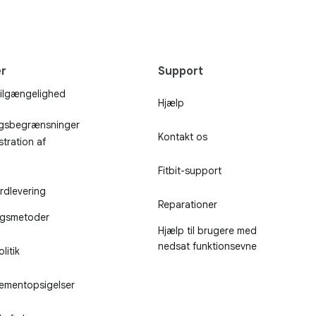
r
Support
ilgængelighed
Hjælp
ngsbegrænsninger
Kontakt os
stration af
Fitbit-support
rdlevering
Reparationer
ngsmetoder
Hjælp til brugere med
nedsat funktionsevne
litik
ementopsigelser