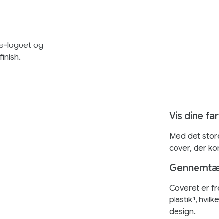
le-logoet og
inish.
Vis dine fa
Med det store
cover, der ko
Gennemtæn
Coveret er fr
plastik
, hvil
1
design.