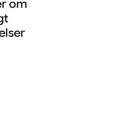
er om
gt
elser