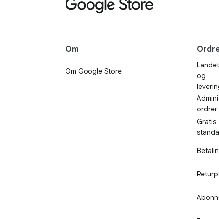
Om
Ordre
Landet
Om Google Store
og
leveri
Admini
ordrer
Gratis
standa
Betali
Returpo
Abonn