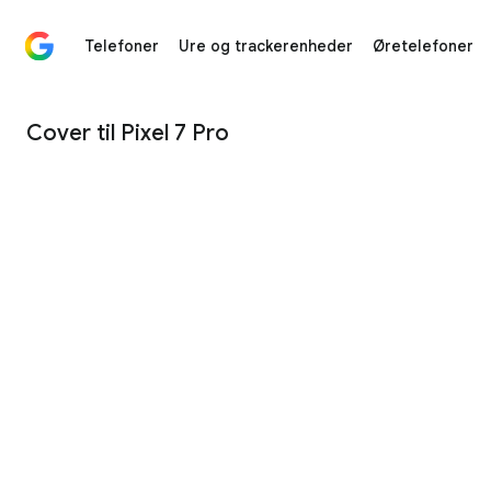
Telefoner
Ure og trackerenheder
Øretelefoner
Cover til Pixel 7 Pro – Google Store
Cover til Pixel 7 Pro
1
/
4