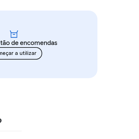
stão de encomendas
eçar a utilizar
?