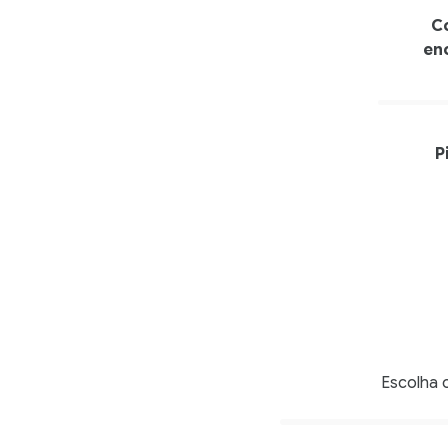
C
en
P
Escolha 