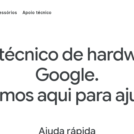
essórios
Apoio técnico
rs & More
técnico de hard
Google.
mos aqui para aj
Ajuda rápida