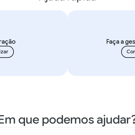
aração
Faça a ge
izar
Com
Em que podemos ajudar