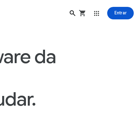
Entrar
ware da
udar.