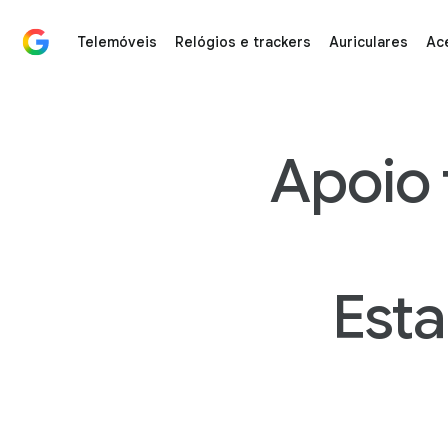
Telemóveis
Relógios e trackers
Auriculares
Ac
Google Store Hardware Support: Device Repair, Orde
Apoio 
Esta