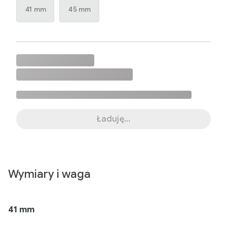
41 mm
45 mm
Ładuję...
Wymiary i waga
41 mm