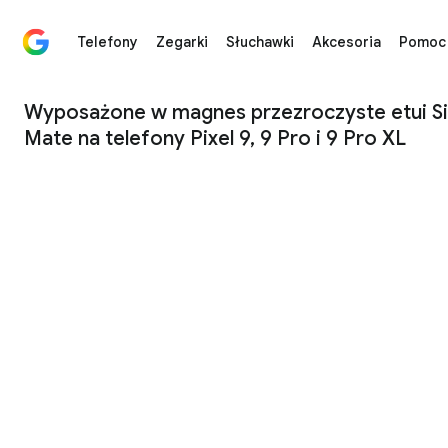
Telefony
Zegarki
Słuchawki
Akcesoria
Pomoc
Wyposażone w magnes przezroczyste etui Signature fir
Wyposażone w magnes przezroczyste etui Si
Mate na telefony Pixel 9, 9 Pro i 9 Pro XL
1
/
4