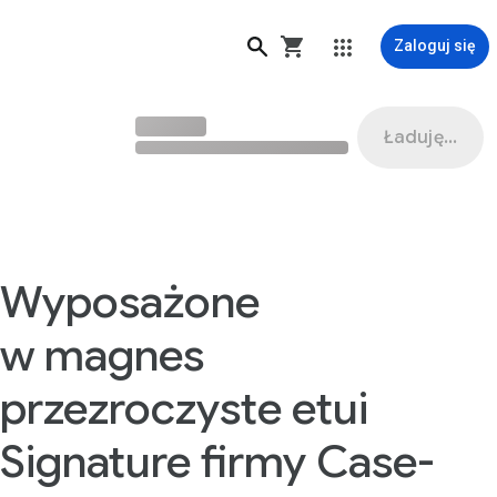
Zaloguj się
o XL – Google Store
Ładuję...
Wyposażone
w magnes
przezroczyste etui
Signature firmy Case-