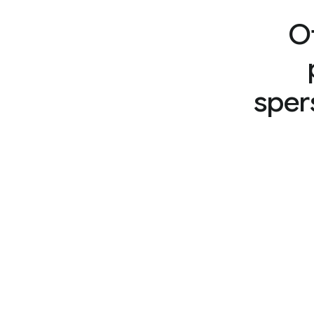
Ot
sper