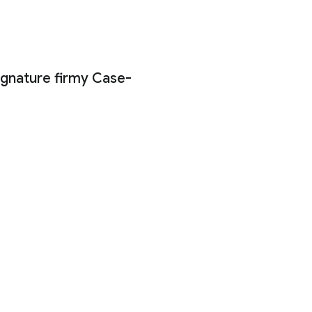
my Case-Mate na telefony Google Pixel 9, 9 Pro i 9 Pr
gnature firmy Case-