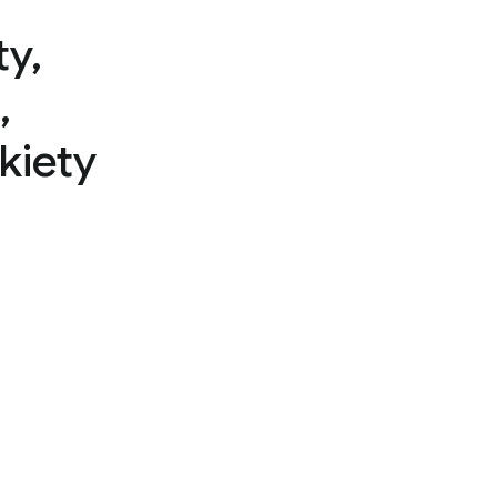
ty,
,
kiety