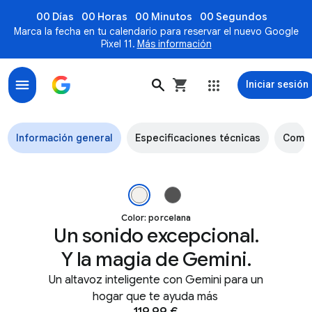
00 Días
00 Horas
00 Minutos
00 Segundos
Marca la fecha en tu calendario para reservar el nuevo Google
Pixel 11.
Más información
Iniciar sesión
El altavoz Google Home, con Gemini
Información general
Especificaciones técnicas
Comp
Altavoz Google Home en color porcelana sobre una pila de libr
Color: porcelana
Un sonido excepcional.
Y la magia de Gemini.
Un altavoz inteligente con Gemini para un
hogar que te ayuda más