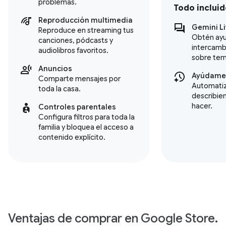
problemas.
Todo incluid
Reproducción multimedia
Gemini L
Reproduce en streaming tus
Obtén ayu
canciones, pódcasts y
intercamb
audiolibros favoritos.
sobre tem
Anuncios
Ayúdame 
Comparte mensajes por
Automatiz
toda la casa.
describie
hacer.
Controles parentales
Configura filtros para toda la
familia y bloquea el acceso a
contenido explícito.
Ventajas de comprar en Google Store.