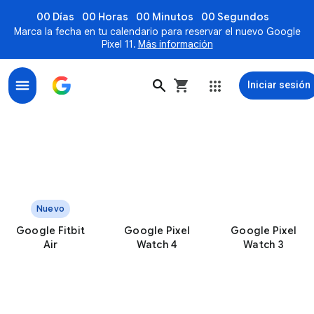
00 Días
00 Horas
00 Minutos
00 Segundos
Marca la fecha en tu calendario para reservar el nuevo Google
Pixel 11.
Más información
Iniciar sesión
Sitio oficial de Fitbit para monitores de actividad y 
Nuevo
Google Fitbit
Google Pixel
Google Pixel
Air
Watch 4
Watch 3