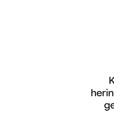
K
heri
ge