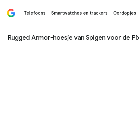
Telefoons
Smartwatches en trackers
Oordopjes
Rugged Armor-hoesje van Spigen voor de Google Pixel 
Rugged Armor-hoesje van Spigen voor de Pixe
1
/
4