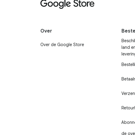
Over
Beste
Beschi
Over de Google Store
land e
leveri
Bestel
Betaa
Verzen
Retour
Abonn
de ov