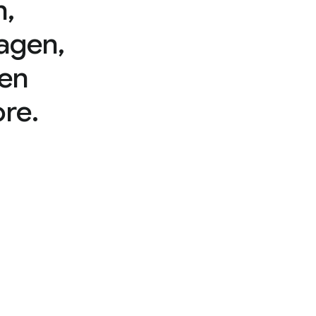
n,
agen,
 en
re.