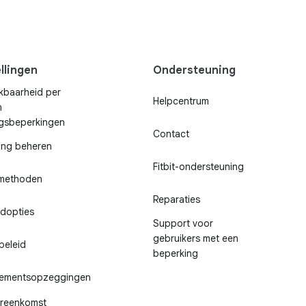
llingen
Ondersteuning
kbaarheid per
Helpcentrum
n
ngsbeperkingen
Contact
ling beheren
Fitbit-ondersteuning
lmethoden
Reparaties
dopties
Support voor
gebruikers met een
beleid
beperking
ementsopzeggingen
ereenkomst