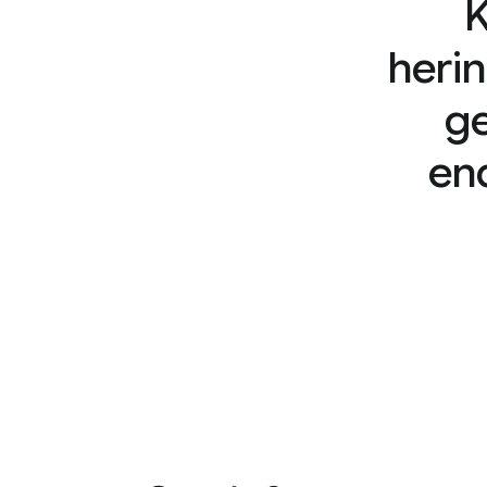
K
heri
ge
en