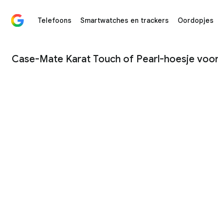
Telefoons
Smartwatches en trackers
Oordopjes
Case-Mate Karat Touch of Pearl-hoesje voor Google Pi
Case-Mate Karat Touch of Pearl-hoesje voor
1
/
4