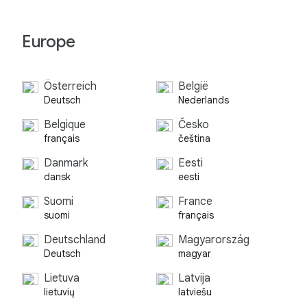
Europe
Österreich
België
Deutsch
Nederlands
Belgique
Česko
français
čeština
Danmark
Eesti
dansk
eesti
Suomi
France
suomi
français
Deutschland
Magyarország
Deutsch
magyar
Lietuva
Latvija
lietuvių
latviešu