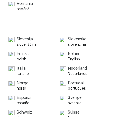
România
română
Slovenija
Slovensko
slovenščina
slovenčina
Polska
Ireland
polski
English
Italia
Nederland
italiano
Nederlands
Norge
Portugal
norsk
português
España
Sverige
español
svenska
Schweiz
Suisse