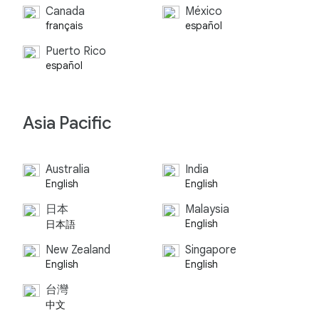
Canada
México
français
español
Puerto Rico
español
Asia Pacific
Australia
India
English
English
日本
Malaysia
English
日本語
New Zealand
Singapore
English
English
台灣
中文