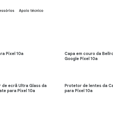
essórios
Apoio técnico
spositivos Google e Fitbit
ra Pixel 10a
Capa em couro da Bellr
Google Pixel 10a
r de ecrã Ultra Glass da
Protetor de lentes da 
te para Pixel 10a
para Pixel 10a