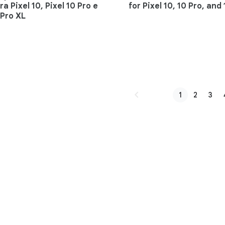
a Pixel 10, Pixel 10 Pro e
for Pixel 10, 10 Pro, and
 Pro XL
chevron_left
1
2
3