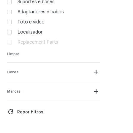
Suportes e bases
Adaptadores e cabos
Foto e vídeo
Localizador
Replacement Parts
Limpar
add
Cores
add
Marcas
refresh
Repor filtros