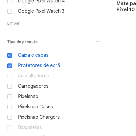
Google Pixel Watch 4
Mate par
Pixel 10
Google Pixel Watch 3
Limpar
remove
Tipo de produto
Caixa e capas
Protetores de ecrã
Auscultadores
Carregadores
Pixelsnap
Pixelsnap Cases
Pixelsnap Chargers
Braceletes