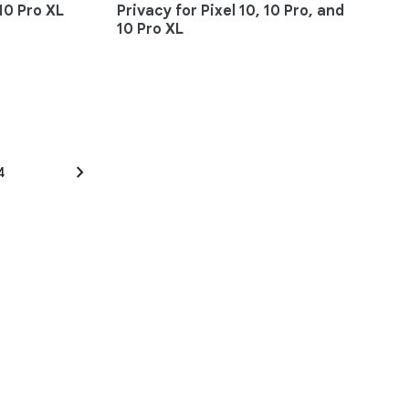
 10 Pro XL
Privacy for Pixel 10, 10 Pro, and
10 Pro XL
chevron_right
4