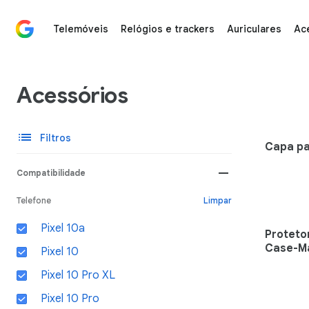
Telemóveis
Relógios e trackers
Auriculares
Ac
Compre acessórios, braceletes e carregadores para di
Acessórios
list
Filtros
Capa pa
remove
Compatibilidade
Telefone
Limpar
Pixel 10a
Proteto
Case-Ma
Pixel 10
Pixel 10 Pro XL
Pixel 10 Pro