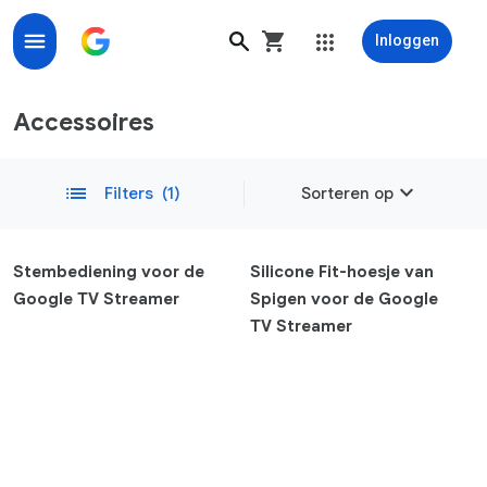
Inloggen
Shop accessoires, bandjes en opladers voor Google- 
Accessoires
expand_more
list
Filters
(1)
Sorteren op
Populair
Stembediening voor de
Silicone Fit-hoesje van
Google TV Streamer
Spigen voor de Google
Nieuwste
TV Streamer
remove
Compatibiliteit
Telefoon
Pixel 10a
Pixel 10