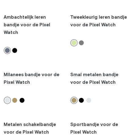
Google Fitbit Air
Ambachtelijk leren
Tweekleurig leren bandje
Google Pixel Watch 4
bandje voor de Pixel
voor de Pixel Watch
Google Pixel Watch 3
Watch
Fitbit Sense 2
Fitbit Versa 4
Fitbit Charge 6
Fitbit Inspire 3
Fitbit Luxe
Milanees bandje voor de
Smal metalen bandje
Fitbit Ace 3
Pixel Watch
voor de Pixel Watch
Connected home
Google TV Streamer
add
Metalen schakelbandje
Sportbandje voor de
Producttype
voor de Pixel Watch
Pixel Watch