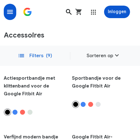
Inloggen
Shop accessoires, bandjes en opladers voor Google- 
Accessoires
expand_more
list
Filters
(9)
Sorteren op
Populair
Actiesportbandje met
Sportbandje voor de
klittenband voor de
Google Fitbit Air
Nieuwste
Google Fitbit Air
remove
Compatibiliteit
Telefoon
Pixel 10a
Pixel 10
Verfijnd modern bandje
Google Fitbit Air-