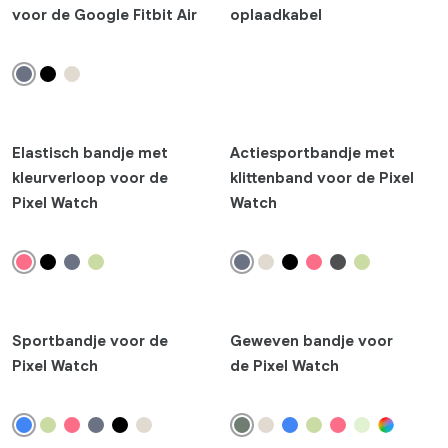
Pixel 10 Pro Fold
voor de Google Fitbit Air
oplaadkabel
Pixel 10 Pro XL
Pixel 10 Pro
Pixel 9a
Pixel 9 Pro Fold
Pixel 9 Pro XL
Elastisch bandje met
Actiesportbandje met
Pixel 9 Pro
kleurverloop voor de
klittenband voor de Pixel
Pixel Watch
Watch
Pixel 9
Pixel 8a
Pixel 8 Pro
Pixel 8
Oordopjes
Sportbandje voor de
Geweven bandje voor
Pixel Watch
de Pixel Watch
Pixel Buds 2a
Pixel Buds Pro 2
Horloges en trackers
Wissen