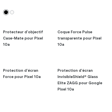
add
Marques
refresh
Appliquer
Protecteur d'objectif
Coque Force Pulse
Case-Mate pour Pixel
transparente pour Pixel
10a
10a
Protection d'écran
Protection d'écran
Force pour Pixel 10a
InvisibleShield® Glass
Elite ZAGG pour Google
Pixel 10a