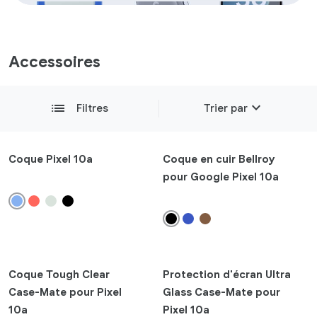
Accessoires
expand_more
list
Filtres
Trier par
Sélection
Coque Pixel 10a
Coque en cuir Bellroy
pour Google Pixel 10a
Les plus récents
add
Compatibilité
add
Type de produit
Coque Tough Clear
Protection d'écran Ultra
add
Case-Mate pour Pixel
Glass Case-Mate pour
Couleurs
10a
Pixel 10a