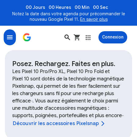
00 Jours
00 Heures
00 Min
00 Sec
Notez la date dans votre agenda pour précommander le
nouveau Google Pixel 11.
En savoir plus
Connexion
Achetez des accessoires, bracelets et chargeurs pour 
Posez. Rechargez. Faites en plus.
Les Pixel 10 Pro/Pro XL, Pixel 10 Pro Fold et
Pixel 10 sont dotés de la technologie magnétique
Pixelsnap, qui permet de les fixer facilement sur
les chargeurs sans fil pour une recharge plus
efficace
. Vous aurez également le choix parmi
,
une multitude d'accessoires magnétiques :
supports, poignées, portefeuilles et plus encore
,
.
Découvrir les accessoires Pixelsnap