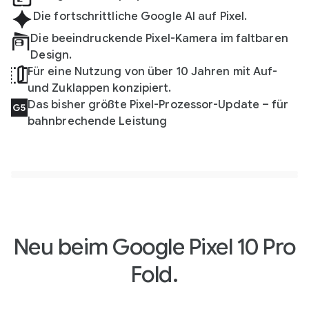
Die fortschrittliche Google AI auf Pixel.
Die beeindruckende Pixel-Kamera im faltbaren
Design.
Für eine Nutzung von über 10 Jahren mit Auf-
und Zuklappen konzipiert.
Das bisher größte Pixel-Prozessor-Update – für
bahnbrechende Leistung
Smartphones vergleichen
In 3D ansehen
Smartphones vergleichen
In 3D ansehen
Neu beim Google Pixel 10 Pro
Fold.