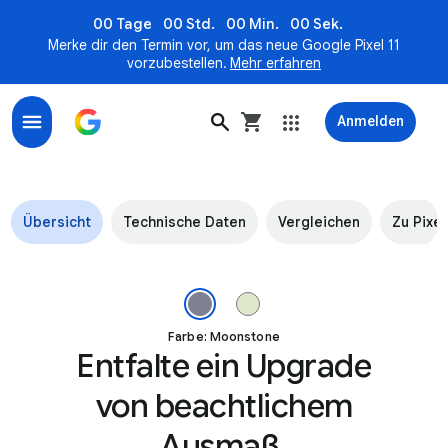
00 Tage
00 Std.
00 Min.
00 Sek.
Merke dir den Termin vor, um das neue Google Pixel 11
vorzubestellen.
Mehr erfahren
Anmelden
Pixel 10 Pro Fold - Zukunft entfalten mit Gemini
Übersicht
Technische Daten
Vergleichen
Zu Pixe
Bild 1 von 4.
Farbe: Moonstone
Entfalte ein Upgrade
von beachtlichem
Ausmaß.