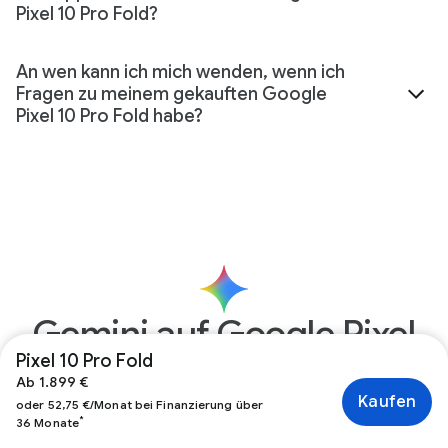
Pixel 10 Pro Fold?
An wen kann ich mich wenden, wenn ich
Fragen zu meinem gekauften Google
Pixel 10 Pro Fold habe?
Gemini auf Google Pixel
Pixel 10 Pro Fold
Gemini, dein KI-Assistent, ist in Pixel Smartphones
Ab 1.899 €
integriert. Und mit einem Google Pixel 10 Pro oder
Kaufen
oder 52,75 €/Monat bei Finanzierung über
Google Pixel Pro Fold erhältst du ein Jahr lang neue und
*
36 Monate
leistungsstarke Funktionen in der Gemini App, in Flow,