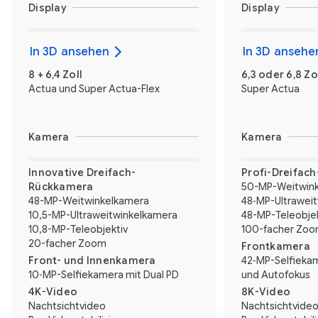
Display
Display
In 3D ansehen
In 3D ansehe
8 + 6,4 Zoll
6,3 oder 6,8 Zo
Actua und Super Actua-Flex
Super Actua
Kamera
Kamera
Innovative Dreifach-
Profi-Dreifac
Rückkamera
50-MP-Weitwin
48-MP-Weitwinkelkamera
48‑MP-Ultrawei
10,5-MP-Ultraweitwinkelkamera
48-MP-Teleobjek
10,8-MP-Teleobjektiv
100-facher Zo
20-facher Zoom
Frontkamera
Front- und Innenkamera
42‑MP-Selfiekam
10‑MP-Selfiekamera mit Dual PD
und Autofokus
4K-Video
8K-Video
Nachtsichtvideo
Nachtsichtvide