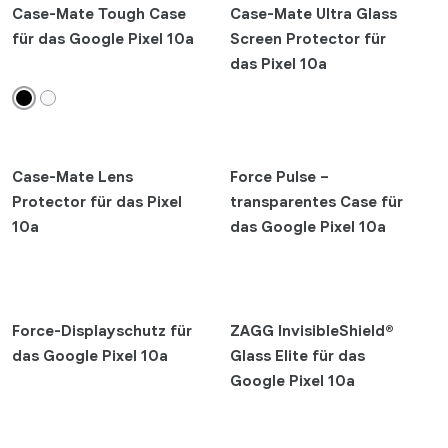
Case-Mate Tough Case
Case-Mate Ultra Glass
add
für das Google Pixel 10a
Screen Protector für
Farben
das Pixel 10a
add
Marken
refresh
Case-Mate Lens
Force Pulse –
Anwenden
Protector für das Pixel
transparentes Case für
10a
das Google Pixel 10a
Force-Displayschutz für
ZAGG InvisibleShield®
das Google Pixel 10a
Glass Elite für das
Google Pixel 10a