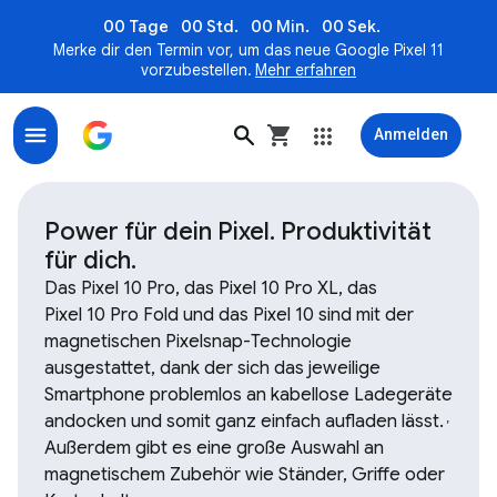
00 Tage
00 Std.
00 Min.
00 Sek.
Merke dir den Termin vor, um das neue Google Pixel 11
vorzubestellen.
Mehr erfahren
Anmelden
Zubehör, Armbänder und Ladegeräte für Google- und 
Power für dein Pixel. Produktivität
für dich.
Das Pixel 10 Pro, das Pixel 10 Pro XL, das
Pixel 10 Pro Fold und das Pixel 10 sind mit der
magnetischen Pixelsnap-Technologie
ausgestattet, dank der sich das jeweilige
Smartphone problemlos an kabellose Ladegeräte
andocken und somit ganz einfach aufladen lässt.
,
Außerdem gibt es eine große Auswahl an
magnetischem Zubehör wie Ständer, Griffe oder