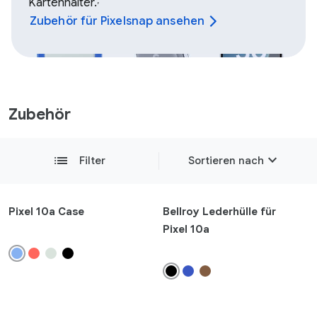
Kartenhalter.
,
Zubehör für Pixelsnap ansehen
Zubehör
expand_more
list
Filter
Sortieren nach
Überblick
Pixel 10a Case
Bellroy Lederhülle für
Pixel 10a
Neueste
add
Kompatibilität
add
Produkttyp