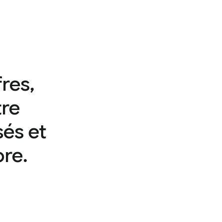
fres,
tre
sés et
re.