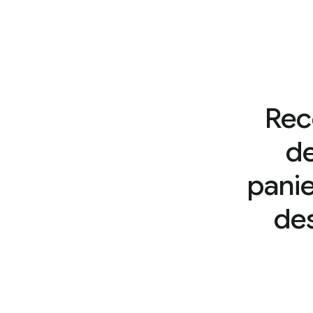
Rece
de
panie
de