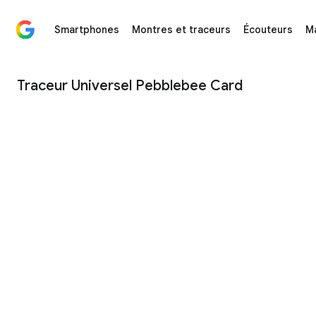
Smartphones
Montres et traceurs
Écouteurs
M
Traceur Card Universal Pebblebee – Google Store
Traceur Universel Pebblebee Card
1
/
3