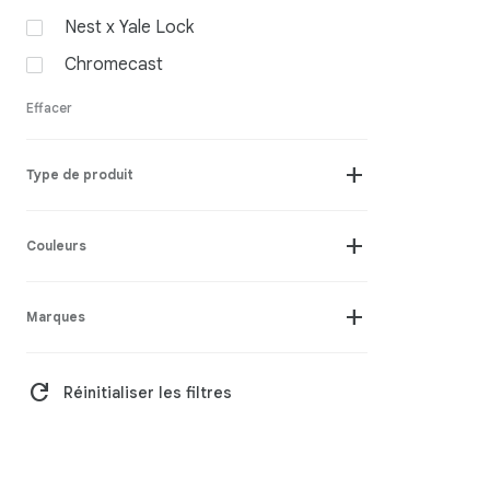
Nest x Yale Lock
Chromecast
Effacer
add
Type de produit
add
Couleurs
add
Marques
refresh
Réinitialiser les filtres