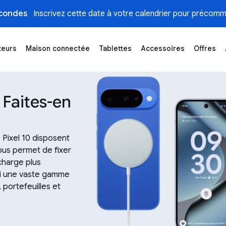
condes
Inscrivez cette date à votre calendrier pour précomm
teurs
Maison connectée
Tablettes
Accessoires
Offres
nsi que les accessoires, les bracelets et les chargeur
 Faites-en
e Pixel 10 disposent
ous permet de fixer
charge plus
mi une vaste gamme
 portefeuilles et