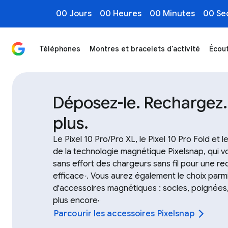
00 Jours
00 Heures
00 Minutes
00 Se
Téléphones
Montres et bracelets d'activité
Écou
Magasinez les accessoires pour les appareils Google ai
Déposez-le. Rechargez.
plus.
Le Pixel 10 Pro/Pro XL, le Pixel 10 Pro Fold et l
de la technologie magnétique Pixelsnap, qui v
sans effort des chargeurs sans fil pour une re
efficace
. Vous aurez également le choix par
,
d'accessoires magnétiques : socles, poignées,
plus encore
,
.
Parcourir les accessoires Pixelsnap