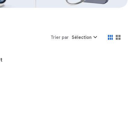
expand_more
Trier par
Sélection
t