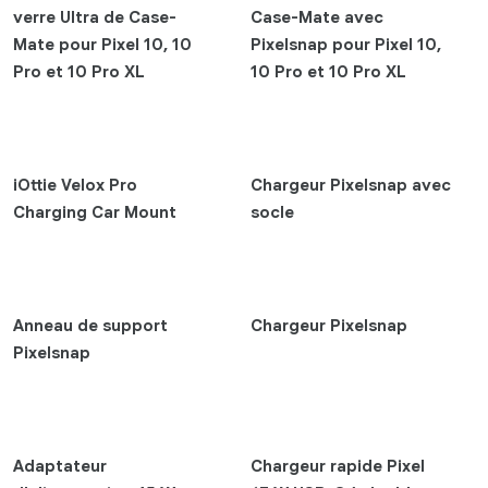
Pixel 10 Pro Fold
verre Ultra de Case-
Case-Mate avec
Pixel 10 Pro XL
Mate pour Pixel 10, 10
Pixelsnap pour Pixel 10,
Pixel 10 Pro
Pro et 10 Pro XL
10 Pro et 10 Pro XL
Pixel 9a
Pixel 9 Pro Fold
Pixel 9 Pro XL
iOttie Velox Pro
Chargeur Pixelsnap avec
Pixel 9 Pro
Charging Car Mount
socle
Pixel 9
Pixel 8a
Pixel 8 Pro
Pixel 8
Anneau de support
Chargeur Pixelsnap
Pixel 7 Pro
Pixelsnap
Pixel 7
Pixel 7a
Écouteurs
Adaptateur
Chargeur rapide Pixel