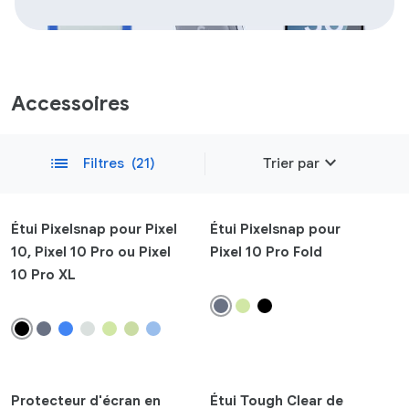
Accessoires
expand_more
list
Filtres
(21)
Trier par
Sélection
Étui Pixelsnap pour Pixel
Étui Pixelsnap pour
10, Pixel 10 Pro ou Pixel
Pixel 10 Pro Fold
Les plus récents
10 Pro XL
remove
Compatibilité
Téléphone
Effacer
Pixel 10a
Pixel 10
Protecteur d'écran en
Étui Tough Clear de