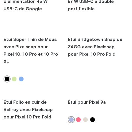
d'alimentation 45 W
67 W USB-C à double
Pixel Buds 2a
USB-C de Google
port flexible
Pixel Buds Pro 2
Pixel Buds A-Series
Montres et bracelets d'activité
Étui Super Thin de Mous
Étui Bridgetown Snap de
Google Fitbit Air
avec Pixelsnap pour
ZAGG avec Pixelsnap
Google Pixel Watch 4
Pixel 10, 10 Pro et 10 Pro
pour Pixel 10 Pro Fold
Google Pixel Watch 3
XL
Google Pixel Watch 2
Google Pixel Watch
Fitbit Sense 2
Fitbit Versa 4
Étui Folio en cuir de
Étui pour Pixel 9a
Fitbit Charge 6
Bellroy avec Pixelsnap
Fitbit Inspire 3
pour Pixel 10 Pro Fold
Fitbit Luxe
Fitbit Ace 3