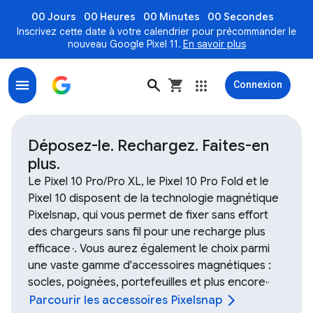
00 Jours
00 Heures
00 Minutes
00 Secondes
Inscrivez cette date à votre calendrier pour précommander le
nouveau Google Pixel 11.
En savoir plus
Connexion
Magasinez les accessoires pour les appareils Google ai
Déposez-le. Rechargez. Faites-en
plus.
Le Pixel 10 Pro/Pro XL, le Pixel 10 Pro Fold et le
Pixel 10 disposent de la technologie magnétique
Pixelsnap, qui vous permet de fixer sans effort
des chargeurs sans fil pour une recharge plus
efficace
. Vous aurez également le choix parmi
,
une vaste gamme d'accessoires magnétiques :
socles, poignées, portefeuilles et plus encore
,
.
Parcourir les accessoires Pixelsnap