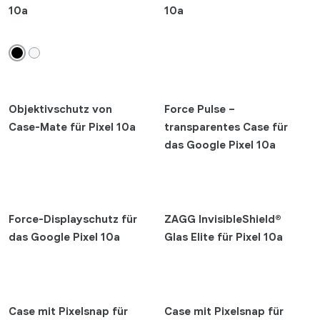
10a
10a
add
Marken
refresh
Anwenden
Objektivschutz von
Force Pulse –
Case-Mate für Pixel 10a
transparentes Case für
das Google Pixel 10a
Force-Displayschutz für
ZAGG InvisibleShield®
das Google Pixel 10a
Glas Elite für Pixel 10a
Case mit Pixelsnap für
Case mit Pixelsnap für