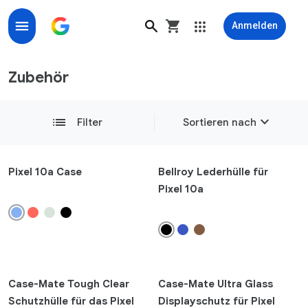
Anmelden
Zubehör, Armbänder und Ladegeräte für Google- und 
Zubehör
expand_more
list
Filter
Sortieren nach
Überblick
Pixel 10a Case
Bellroy Lederhülle für
Pixel 10a
Neueste
add
Kompatibilität
add
Produkttyp
Case-Mate Tough Clear
Case-Mate Ultra Glass
add
Schutzhülle für das Pixel
Displayschutz für Pixel
Farben